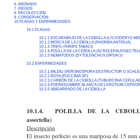
6. ABONADO
7. RIEGOS
8. RECOLECCIÓN
9. CONSERVACIÓN
10.PLAGAS Y ENFERMEDADES
10.1.PLAGAS
10.1.1.ESCARABAJO DE LA CEBOLLA (LYLYODERYS ME
10.1.2.MOSCA DE LA CEBOLLA (PHORBIA ANTIGUA)
10.1.3.TRIPS (THRIPS TABACI)
10.1.4.POLILLA DE LA CEBOLLA (ACROLEPIA ASSECTEL
10.1.5.NEMATODOS (DYTOLENCHUS DIPSACI)
10.2.ENFERMEDADES
10.2.1.MILDIU (PERONOSPORA DESTRUCTOR O SCHLEI
10.2.2.ROYA (PUCCINIA SP.)
10.2.3.CARBÓN DE LA CEBOLLA (TUBURCINIA CEPULAE
10.2.4.PODREDUMBRE BLANCA (SCLEROTIUM CEPIVO
10.2.5.ABIGARRADO DE LA CEBOLLA
10.1.4. POLILLA DE LA CEBOLLA 
assectella)
Descripción
El insecto perfecto es una mariposa de 15 mm 