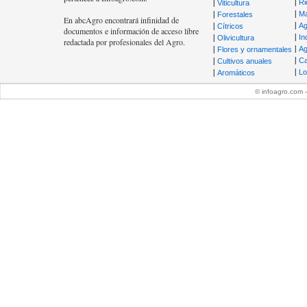
|
|
Ri
Viticultura
|
|
Ma
Forestales
En abcAgro encontrará infinidad de
|
|
Ag
Cítricos
documentos e información de acceso libre
|
|
In
Olivicultura
redactada por profesionales del Agro.
|
|
Ag
Flores y ornamentales
|
|
Ca
Cultivos anuales
|
|
Lo
Aromáticos
© infoagro.com 