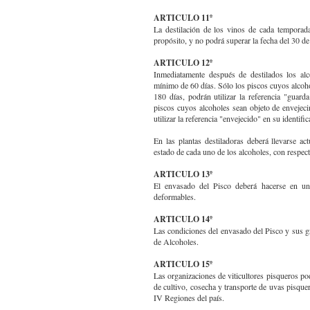
ARTICULO 11º
La destilación de los vinos de cada temporad
propósito, y no podrá superar la fecha del 30 de
ARTICULO 12º
Inmediatamente después de destilados los alc
mínimo de 60 días. Sólo los piscos cuyos alcoh
180 días, podrán utilizar la referencia "guard
piscos cuyos alcoholes sean objeto de enveje
utilizar la referencia "envejecido" en su identif
En las plantas destiladoras deberá llevarse ac
estado de cada uno de los alcoholes, con respecto
ARTICULO 13º
El envasado del Pisco deberá hacerse en u
deformables.
ARTICULO 14º
Las condiciones del envasado del Pisco y sus g
de Alcoholes.
ARTICULO 15º
Las organizaciones de viticultores pisqueros p
de cultivo, cosecha y transporte de uvas pisquer
IV Regiones del país.