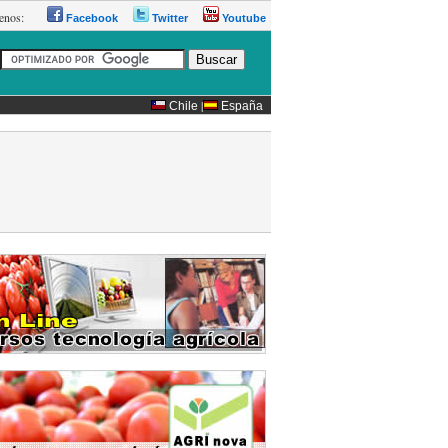
guenos:
Facebook
Twitter
Youtube
|
Chile
España