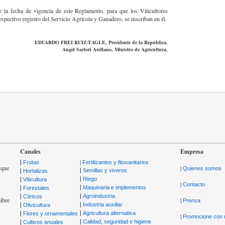
 la fecha de vigencia de este Reglamento, para que los Viticultores
espectivo registro del Servicio Agrícola y Ganadero, se inscriban en él.
EDUARDO FREI RUIZ-TAGLE, Presidente de la República.
Angel Sartori Arellano, Ministro de Agricultura.
Canales
Empresa
|
|
Frutas
Fertilizantes y fitosanitarios
 que
|
Quienes somos
|
|
Semillas y viveros
Hortalizas
|
|
Riego
Viticultura
|
Contacto
|
|
Maquinaria e implementos
Forestales
|
|
Agroindustria
Cítricos
ibre
|
Prensa
|
|
Industria auxiliar
Olivicultura
.
|
|
Agricultura alternativa
Flores y ornamentales
|
Promocione con 
|
|
Calidad, seguridad e higiene
Cultivos anuales