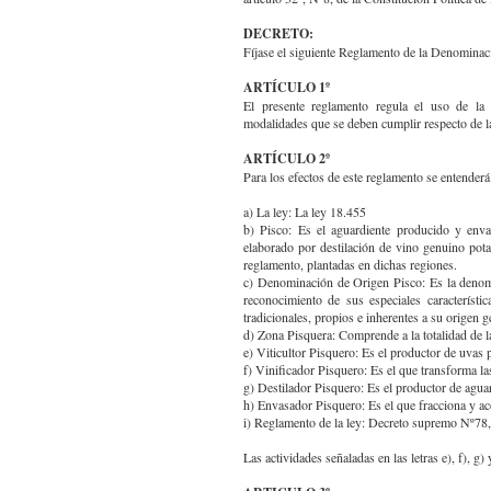
DECRETO:
Fíjase el siguiente Reglamento de la Denomina
ARTÍCULO 1º
El presente reglamento regula el uso de la 
modalidades que se deben cumplir respecto de la
ARTÍCULO 2º
Para los efectos de este reglamento se entenderá
a) La ley: La ley 18.455
b) Pisco: Es el aguardiente producido y env
elaborado por destilación de vino genuino pota
reglamento, plantadas en dichas regiones.
c) Denominación de Origen Pisco: Es la denomi
reconocimiento de sus especiales característ
tradicionales, propios e inherentes a su origen g
d) Zona Pisquera: Comprende a la totalidad de
e) Viticultor Pisquero: Es el productor de uvas 
f) Vinificador Pisquero: Es el que transforma la
g) Destilador Pisquero: Es el productor de agua
h) Envasador Pisquero: Es el que fracciona y a
i) Reglamento de la ley: Decreto supremo Nº78, 
Las actividades señaladas en las letras e), f), g)