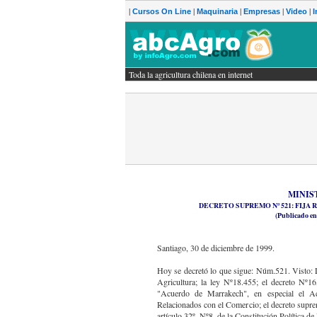
|
|
|
|
|
Cursos On Line
Maquinaria
Empresas
Video
I
Toda la agricultura chilena en internet
gricultura chilena en internet
MINIS
DECRETO SUPREMO Nº 521: FIJA
(Publicado en 
Santiago, 30 de diciembre de 1999.
Hoy se decretó lo que sigue: Núm.521. Visto:
Agricultura; la ley Nº18.455; el decreto Nº1
"Acuerdo de Marrakech", en especial el Ac
Relacionados con el Comercio; el decreto suprem
artículo 32º, Nº8, de la Constitución Política de