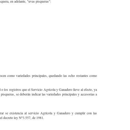
isquera, en adelante, "uvas pisqueras":
ocen como variedades principales, quedando las ocho restantes como
l o los registros que el Servicio Agrícola y Ganadero lleve al efecto, ya
s pisqueras, se deberán indicar las variedades principales y accesorias a
rar se existencia al servicio Agrícola y Ganadero y cumplir con las
del decreto ley Nº3.557, de 1981.