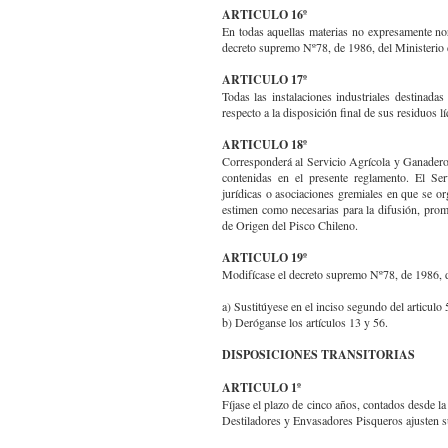
ARTICULO 16º
En todas aquellas materias no expresamente nor
decreto supremo Nº78, de 1986, del Ministerio 
ARTICULO 17º
Todas las instalaciones industriales destinadas
respecto a la disposición final de sus residuos l
ARTICULO 18º
Corresponderá al Servicio Agrícola y Ganadero l
contenidas en el presente reglamento. El Se
jurídicas o asociaciones gremiales en que se or
estimen como necesarias para la difusión, prom
de Origen del Pisco Chileno.
ARTICULO 19º
Modifícase el decreto supremo Nº78, de 1986, de
a) Sustitúyese en el inciso segundo del articulo
b) Deróganse los artículos 13 y 56.
DISPOSICIONES TRANSITORIAS
ARTICULO 1º
Fíjase el plazo de cinco años, contados desde la
Destiladores y Envasadores Pisqueros ajusten su