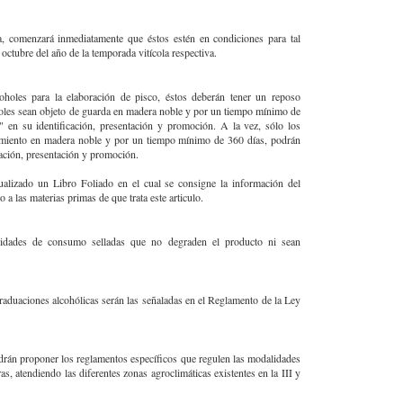
a, comenzará inmediatamente que éstos estén en condiciones para tal
 octubre del año de la temporada vitícola respectiva.
oholes para la elaboración de pisco, éstos deberán tener un reposo
oles sean objeto de guarda en madera noble y por un tiempo mínimo de
a" en su identificación, presentación y promoción. A la vez, sólo los
cimiento en madera noble y por un tiempo mínimo de 360 días, podrán
icación, presentación y promoción.
tualizado un Libro Foliado en el cual se consigne la información del
 a las materias primas de que trata este articulo.
nidades de consumo selladas que no degraden el producto ni sean
raduaciones alcohólicas serán las señaladas en el Reglamento de la Ley
odrán proponer los reglamentos específicos que regulen las modalidades
as, atendiendo las diferentes zonas agroclimáticas existentes en la III y