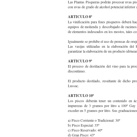
Las Plantas Pisqueras podrán procesar uvas pisq
con uvas de grado de alcohol potencial inferior
ARTICULO 8º
La vinificación para fines pisqueros deberá ha
equipos de molienda y descobajado de racimos,
de elementos indeseados en los mostos, tales co
Igualmente se prohibe el uso de prensas de orujo
Las vasijas utilizadas en la elaboración del 
garantizar la elaboración de un producto idóne
ARTICULO 9º
El proceso de destilación del vino para la pro
discontinuo.
El producto destilado, resultante de dicho p
Lussac.
ARTICULO 10º
Los piscos deberán tener un contenido en ác
impurezas de 3 gramos por litro a 100º Gay 
exceder en 5 gramos por litro. Sus graduaciones
a) Pisco Corriente o Tradicional: 30º
b) Pisco Especial: 35º
c) Pisco Reservado: 40º
d) Gran Pisco: 43º