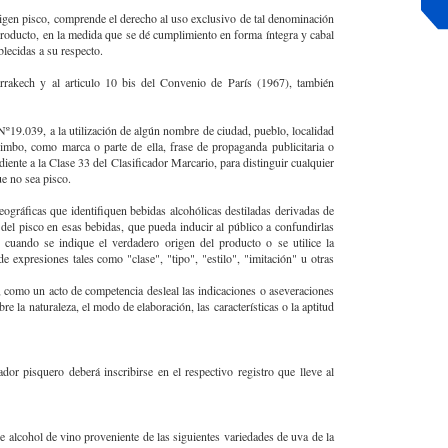
igen pisco, comprende el derecho al uso exclusivo de tal denominación
 producto, en la medida que se dé cumplimiento en forma íntegra y cabal
blecidas a su respecto.
rrakech y al articulo 10 bis del Convenio de París (1967), también
Nº19.039, a la utilización de algún nombre de ciudad, pueblo, localidad
imbo, como marca o parte de ella, frase de propaganda publicitaria o
iente a la Clase 33 del Clasificador Marcario, para distinguir cualquier
ue no sea pisco.
geográficas que identifiquen bebidas alcohólicas destiladas derivadas de
 del pisco en esas bebidas, que pueda inducir al público a confundirlas
 cuando se indique el verdadero origen del producto o se utilice la
 expresiones tales como "clase", "tipo", "estilo", "imitación" u otras
, como un acto de competencia desleal las indicaciones o aseveraciones
e la naturaleza, el modo de elaboración, las características o la aptitud
ador pisquero deberá inscribirse en el respectivo registro que lleve al
e alcohol de vino proveniente de las siguientes variedades de uva de la