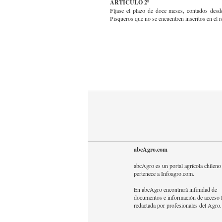
ARTICULO 2º
Fíjase el plazo de doce meses, contados desde
Pisqueros que no se encuentren inscritos en el r
abcAgro.com
abcAgro es un portal agrícola chileno
pertenece a Infoagro.com.
En abcAgro encontrará infinidad de
documentos e información de acceso l
redactada por profesionales del Agro