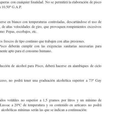
ueras con cualquier finalidad. No se permitirá la elaboración de pisco
 a 10.50º G.A.P.
cerse en blanco con temperaturas controladas, descartándose el uso de
 de altas velocidades de giro, que provoquen rompimientos excesivos
mo: Pepas, escobajos, etc.
s frescos de tipo continuo que trabajen con altas presiones.
Pisco deberán cumplir con las exigencias sanitarias necesarias para
amente apto para el consumo humano.
ducción de alcohol para Pisco, deberá hacerse en alambiques de ciclo
roceso, no podrá tener una graduación alcohólica superior a 73º Gay
idos volátiles no superior a 1,5 gramos por litros y un mínimo de
Lussac a 20ºC de temperatura y su contenido en azúcares no podrá
 alcohólicas mínimas serán las que se indican a continuación: