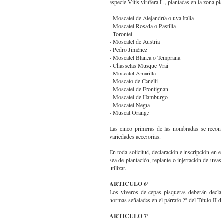
especie Vitis vinífera L., plantadas en la zona p
- Moscatel de Alejandría o uva Italia
- Moscatel Rosada o Pastilla
- Torontel
- Moscatel de Austria
- Pedro Jiménez
- Moscatel Blanca o Temprana
- Chasselas Musque Vrai
- Moscatel Amarilla
- Moscato de Canelli
- Moscatel de Frontignan
- Moscatel de Hamburgo
- Moscatel Negra
- Muscat Orange
Las cinco primeras de las nombradas se recon
variedades accesorias.
En toda solicitud, declaración e inscripción en e
sea de plantación, replante o injertación de uva
utilizar.
ARTICULO 6º
Los viveros de cepas pisqueras deberán decla
normas señaladas en el párrafo 2º del Título II 
ARTICULO 7º