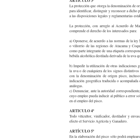
ARTICULO 3º
La protección que otorga la denominación de or
para identificar, distinguir y reconocer a dicho
a las disposiciones legales y reglamentarias esta
La protección, con arreglo al Acuerdo de Ma
comprende el derecho de los interesados para:
a) Oponerse, de acuerdo a las normas de la ley 
o villorrio de las regiones de Atacama y Coqu
como parte integrante de una etiqueta correspond
bebida alcohólica destilada derivada de la uva q
b) Impedir la utilización de otras indicaciones 
la uva o de cualquiera de los signos distintivos
con la denominación de origen pisco, incluso
indicación geográfica traducida o acompañada de
análogas.
c) Denunciar, ante la autoridad correspondiente
cuyo empleo pueda inducir al público a error sobr
en el empleo del pisco.
ARTICULO 4º
Todo viticultor, vinificador, destilador y envas
efecto el Servicio Agrícola y Ganadero.
ARTÍCULO 5º
En la elaboración del pisco sólo podrá emplears