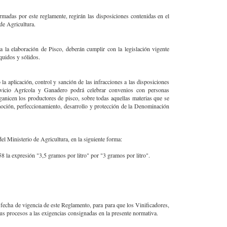
madas por este reglamente, regirán las disposiciones contenidas en el
de Agricultura.
 a la elaboración de Pisco, deberán cumplir con la legislación vigente
íquidos y sólidos.
a aplicación, control y sanción de las infracciones a las disposiciones
rvicio Agrícola y Ganadero podrá celebrar convenios con personas
ganicen los productores de pisco, sobre todas aquellas materias que se
oción, perfeccionamiento, desarrollo y protección de la Denominación
l Ministerio de Agricultura, en la siguiente forma:
 58 la expresión "3,5 gramos por litro" por "3 gramos por litro".
 fecha de vigencia de este Reglamento, para para que los Vinificadores,
s procesos a las exigencias consignadas en la presente normativa.